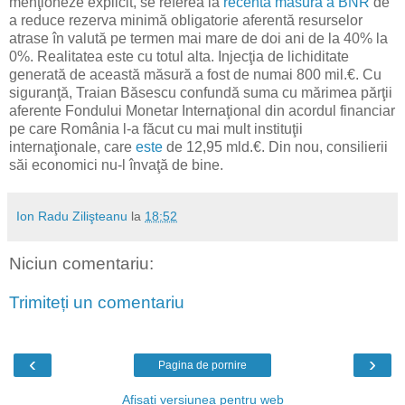
menţioneze explicit, se referea la
recenta măsură a BNR
de
a reduce rezerva minimă obligatorie aferentă resurselor
atrase în valută pe termen mai mare de doi ani de la 40% la
0%. Realitatea este cu totul alta. Injecţia de lichiditate
generată de această măsură a fost de numai 800 mil.€. Cu
siguranţă, Traian Băsescu confundă suma cu mărimea părţii
aferente Fondului Monetar Internaţional din acordul financiar
pe care România l-a făcut cu mai mult instituţii
internaţionale, care
este
de 12,95 mld.€. Din nou, consilierii
săi economici nu-l învaţă de bine.
Ion Radu Zilişteanu
la
18:52
Niciun comentariu:
Trimiteți un comentariu
‹
›
Pagina de pornire
Afișați versiunea pentru web