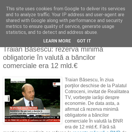
This site uses cookies from Google to deliver its services
Reflecţii economice
and to analyze traffic. Your IP address and user-agent are
shared with Google along with performance and security
metrics to ensure quality of service, generate usage
blog de reflecţii, informaţii şi opinii economice
statistics, and to detect and address abuse.
LEARN MORE
GOT IT
duminică, 17 mai 2009
Traian Băsescu: rezerva minimă
obligatorie în valută a băncilor
comerciale era 12 mld.€
Traian Băsescu, în ziua
porţilor deschise de la Palatul
Cotroceni, invitat de Realitatea
TV, vorbeşte iarăşi despre
economie. De data asta, a
afirmat că rezerva minimă
obligatorie a băncilor
comerciale în valută la BNR
era de 12 mld.€. Fără să