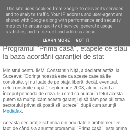
This site uses cookies from Google to deliver its services
Reflecţii economice
and to analyze traffic. Your IP address and user-agent are
shared with Google along with performance and security
metrics to ensure quality of service, generate usage
blog de reflecţii, informaţii şi opinii economice
statistics, and to detect and address abuse.
LEARN MORE
GOT IT
duminică, 31 mai 2009
Programul "Prima casă", etapele ce stau
la baza acordării garanţiei de stat
Ministrul pentru IMM, Constantin Niţă, a declarat astăzi la
Suceava: "Dorinţa noastră este ca aceste case să fie
construite, şi nu luate de pe piaţa liberă, decât, eventual,
cele construite după 1 septembrie 2008, atunci când a
început perioada de criză. Eu cred că numai în felul acesta
putem să multiplicăm aceste garanţii şi să dăm posibilitatea
sectorului privat să poată să lucreze", după cum anunţă
Mediafax
.
Această declaraţie schimbă din nou datele problemei. De
fapt, de când s-a anunţat programul "Prima casă", este prima