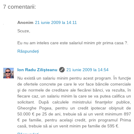
7 comentarii:
Anonim
21 iunie 2009 la 14:11
Scuze,
Eu nu am inteles care este salariul minim ptr prima casa ?.
Răspundeți
Ion Radu Zilişteanu
21 iunie 2009 la 14:54
Nu există un salariu minim pentru acest program. În funcţie
de ofertele concrete pe care le vor face băncile comerciale
şi de normele de creditare ale fiecărei bănci, va rezulta, în
fiecare caz, un salariu minim la care se va putea califica un
solicitant. După calculele ministrului finanţelor publice,
Gheorghe Pogea, pentru un credit ipotecar obişnuit de
50.000 € pe 25 de ani, trebuie să ai un venit minimum 897
€ pe familie, pentru acelaşi credit, prin programul Prima
casă, trebuie să ai un venit minim pe familie de 595 €.