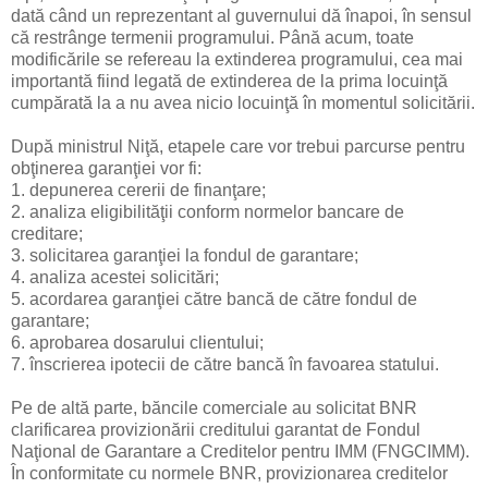
dată când un reprezentant al guvernului dă înapoi, în sensul
că restrânge termenii programului. Până acum, toate
modificările se refereau la extinderea programului, cea mai
importantă fiind legată de extinderea de la prima locuinţă
cumpărată la a nu avea nicio locuinţă în momentul solicitării.
După ministrul Niţă, etapele care vor trebui parcurse pentru
obţinerea garanţiei vor fi:
1. depunerea cererii de finanţare;
2. analiza eligibilităţii conform normelor bancare de
creditare;
3. solicitarea garanţiei la fondul de garantare;
4. analiza acestei solicitări;
5. acordarea garanţiei către bancă de către fondul de
garantare;
6. aprobarea dosarului clientului;
7. înscrierea ipotecii de către bancă în favoarea statului.
Pe de altă parte, băncile comerciale au solicitat BNR
clarificarea provizionării creditului garantat de Fondul
Naţional de Garantare a Creditelor pentru IMM (FNGCIMM).
În conformitate cu normele BNR, provizionarea creditelor