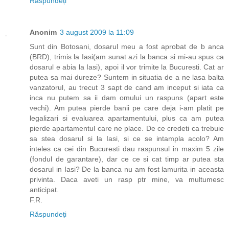
Răspundeți
Anonim
3 august 2009 la 11:09
Sunt din Botosani, dosarul meu a fost aprobat de b anca
(BRD), trimis la Iasi(am sunat azi la banca si mi-au spus ca
dosarul e abia la Iasi), apoi il vor trimite la Bucuresti. Cat ar
putea sa mai dureze? Suntem in situatia de a ne lasa balta
vanzatorul, au trecut 3 sapt de cand am inceput si iata ca
inca nu putem sa ii dam omului un raspuns (apart este
vechi). Am putea pierde banii pe care deja i-am platit pe
legalizari si evaluarea apartamentului, plus ca am putea
pierde apartamentul care ne place. De ce credeti ca trebuie
sa stea dosarul si la Iasi, si ce se intampla acolo? Am
inteles ca cei din Bucuresti dau raspunsul in maxim 5 zile
(fondul de garantare), dar ce ce si cat timp ar putea sta
dosarul in Iasi? De la banca nu am fost lamurita in aceasta
privinta. Daca aveti un rasp ptr mine, va multumesc
anticipat.
F.R.
Răspundeți