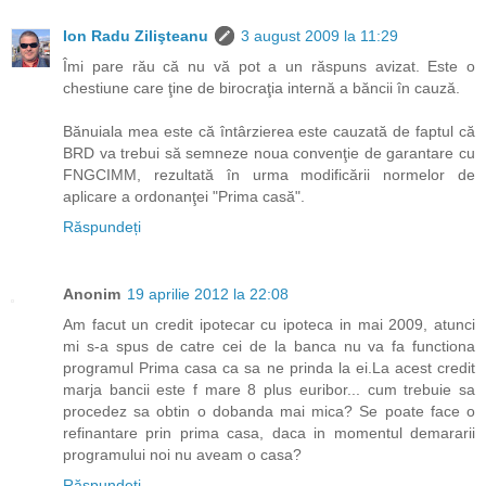
Ion Radu Zilişteanu
3 august 2009 la 11:29
Îmi pare rău că nu vă pot a un răspuns avizat. Este o
chestiune care ţine de birocraţia internă a băncii în cauză.
Bănuiala mea este că întârzierea este cauzată de faptul că
BRD va trebui să semneze noua convenţie de garantare cu
FNGCIMM, rezultată în urma modificării normelor de
aplicare a ordonanţei "Prima casă".
Răspundeți
Anonim
19 aprilie 2012 la 22:08
Am facut un credit ipotecar cu ipoteca in mai 2009, atunci
mi s-a spus de catre cei de la banca nu va fa functiona
programul Prima casa ca sa ne prinda la ei.La acest credit
marja bancii este f mare 8 plus euribor... cum trebuie sa
procedez sa obtin o dobanda mai mica? Se poate face o
refinantare prin prima casa, daca in momentul demararii
programului noi nu aveam o casa?
Răspundeți