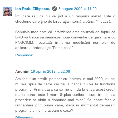
Ion Radu Zilişteanu
3 august 2009 la 11:29
Îmi pare rău că nu vă pot a un răspuns avizat. Este o
chestiune care ţine de birocraţia internă a băncii în cauză.
Bănuiala mea este că întârzierea este cauzată de faptul că
BRD va trebui să semneze noua convenţie de garantare cu
FNGCIMM, rezultată în urma modificării normelor de
aplicare a ordonanţei "Prima casă".
Răspundeți
Anonim
19 aprilie 2012 la 22:08
Am facut un credit ipotecar cu ipoteca in mai 2009, atunci
mi s-a spus de catre cei de la banca nu va fa functiona
programul Prima casa ca sa ne prinda la ei.La acest credit
marja bancii este f mare 8 plus euribor... cum trebuie sa
procedez sa obtin o dobanda mai mica? Se poate face o
refinantare prin prima casa, daca in momentul demararii
programului noi nu aveam o casa?
Răspundeți