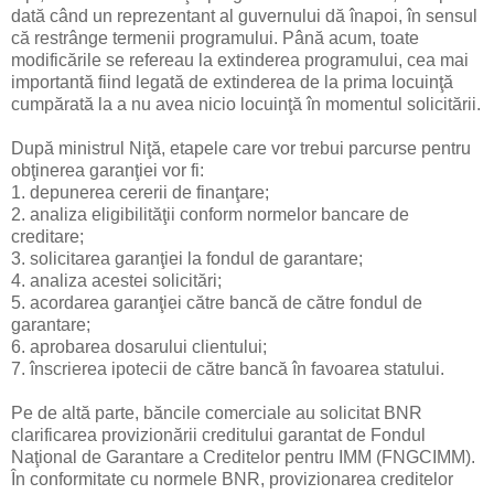
dată când un reprezentant al guvernului dă înapoi, în sensul
că restrânge termenii programului. Până acum, toate
modificările se refereau la extinderea programului, cea mai
importantă fiind legată de extinderea de la prima locuinţă
cumpărată la a nu avea nicio locuinţă în momentul solicitării.
După ministrul Niţă, etapele care vor trebui parcurse pentru
obţinerea garanţiei vor fi:
1. depunerea cererii de finanţare;
2. analiza eligibilităţii conform normelor bancare de
creditare;
3. solicitarea garanţiei la fondul de garantare;
4. analiza acestei solicitări;
5. acordarea garanţiei către bancă de către fondul de
garantare;
6. aprobarea dosarului clientului;
7. înscrierea ipotecii de către bancă în favoarea statului.
Pe de altă parte, băncile comerciale au solicitat BNR
clarificarea provizionării creditului garantat de Fondul
Naţional de Garantare a Creditelor pentru IMM (FNGCIMM).
În conformitate cu normele BNR, provizionarea creditelor