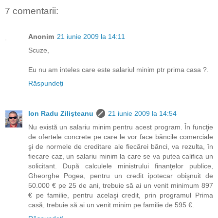
7 comentarii:
Anonim
21 iunie 2009 la 14:11
Scuze,
Eu nu am inteles care este salariul minim ptr prima casa ?.
Răspundeți
Ion Radu Zilişteanu
21 iunie 2009 la 14:54
Nu există un salariu minim pentru acest program. În funcţie
de ofertele concrete pe care le vor face băncile comerciale
şi de normele de creditare ale fiecărei bănci, va rezulta, în
fiecare caz, un salariu minim la care se va putea califica un
solicitant. După calculele ministrului finanţelor publice,
Gheorghe Pogea, pentru un credit ipotecar obişnuit de
50.000 € pe 25 de ani, trebuie să ai un venit minimum 897
€ pe familie, pentru acelaşi credit, prin programul Prima
casă, trebuie să ai un venit minim pe familie de 595 €.