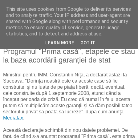
This site uses cookies from Google to deliver its services
Reflecţii economice
and to analyze traffic. Your IP address and user-agent are
shared with Google along with performance and security
metrics to ensure quality of service, generate usage
blog de reflecţii, informaţii şi opinii economice
statistics, and to detect and address abuse.
LEARN MORE
GOT IT
duminică, 31 mai 2009
Programul "Prima casă", etapele ce stau
la baza acordării garanţiei de stat
Ministrul pentru IMM, Constantin Niţă, a declarat astăzi la
Suceava: "Dorinţa noastră este ca aceste case să fie
construite, şi nu luate de pe piaţa liberă, decât, eventual,
cele construite după 1 septembrie 2008, atunci când a
început perioada de criză. Eu cred că numai în felul acesta
putem să multiplicăm aceste garanţii şi să dăm posibilitatea
sectorului privat să poată să lucreze", după cum anunţă
Mediafax
.
Această declaraţie schimbă din nou datele problemei. De
fapt, de când s-a anunţat programul "Prima casă", este prima