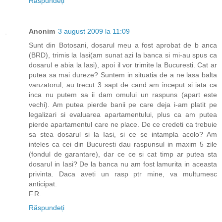
Răspundeți
Anonim
3 august 2009 la 11:09
Sunt din Botosani, dosarul meu a fost aprobat de b anca
(BRD), trimis la Iasi(am sunat azi la banca si mi-au spus ca
dosarul e abia la Iasi), apoi il vor trimite la Bucuresti. Cat ar
putea sa mai dureze? Suntem in situatia de a ne lasa balta
vanzatorul, au trecut 3 sapt de cand am inceput si iata ca
inca nu putem sa ii dam omului un raspuns (apart este
vechi). Am putea pierde banii pe care deja i-am platit pe
legalizari si evaluarea apartamentului, plus ca am putea
pierde apartamentul care ne place. De ce credeti ca trebuie
sa stea dosarul si la Iasi, si ce se intampla acolo? Am
inteles ca cei din Bucuresti dau raspunsul in maxim 5 zile
(fondul de garantare), dar ce ce si cat timp ar putea sta
dosarul in Iasi? De la banca nu am fost lamurita in aceasta
privinta. Daca aveti un rasp ptr mine, va multumesc
anticipat.
F.R.
Răspundeți